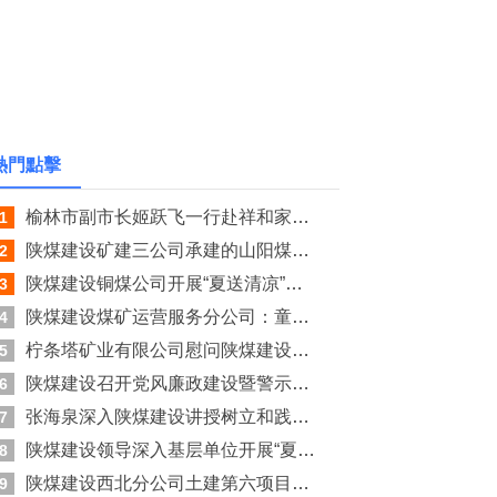
熱門點擊
榆林市副市长姬跃飞一行赴祥和家园项目调研指导建设工
1
陕煤建设矿建三公司承建的山阳煤矿二号回风斜井明槽开
2
陕煤建设铜煤公司开展“夏送清凉”慰问活动
3
陕煤建设煤矿运营服务分公司：童心相伴共度盛夏 亲情关
4
柠条塔矿业有限公司慰问陕煤建设铜煤公司项目部
5
陕煤建设召开党风廉政建设暨警示教育会议、2026年半年
6
张海泉深入陕煤建设讲授树立和践行正确政绩观专题党课
7
陕煤建设领导深入基层单位开展“夏送清凉”慰问活动
8
陕煤建设西北分公司土建第六项目部：战高温、斗酷暑、保
9