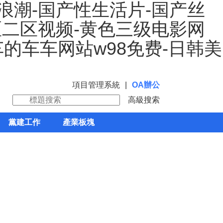
浪潮-国产性生活片-国产丝
区二区视频-黄色三级电影网
车的车车网站w98免费-日韩美
項目管理系統
|
OA辦公
高級搜索
黨建工作
產業板塊