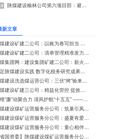
陕煤建设榆林公司第六项目部：避开高温“烤”验 护航项
10
最新文章
陕煤建设矿建二公司：以账为卷写担当 以数赋能促发展
陕煤建设矿建二公司：清单管理精准发力，安全攻坚见行见效
陕煤集团网：建设集团矿建二公司：薪火传技育新人 班组聚力促发展
立足陕煤建设实践 数字化税务研究成果荣获行业表彰
陕煤建设洗选煤运营公司：三伏“烤”验来袭 清凉守护在线
陕煤建设矿建三公司：精益化管控 提效能促发展
多维“廉”动聚合力 清风护航“十五五” ——陕煤建设煤矿运营服务分公司党风廉政建设工作纪实
陕煤建设煤矿运营服务分公司：筑巢引凤育良才 蓄势赋能促发展
陕煤建设煤矿运营服务分公司：盛夏有爱 生辰共暖
陕煤建设煤矿运营服务分公司：童心相伴共度盛夏 亲情关爱温暖一线
【省国资委】陕煤建设煤矿运营服务分公司交出平安建设“高分答卷”